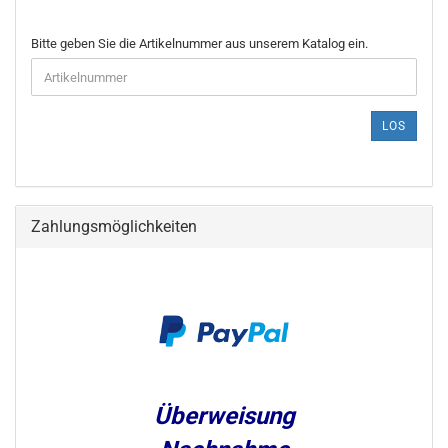
BITTE
Bitte geben Sie die Artikelnummer aus unserem Katalog ein.
GEBEN
SIE
DIE
ARTIKELNUMMER
LOS
AUS
UNSEREM
KATALOG
EIN.
Zahlungsmöglichkeiten
Überweisung