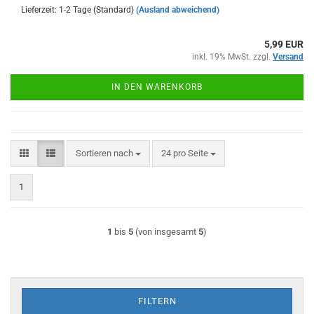
Lieferzeit: 1-2 Tage (Standard)
(Ausland abweichend)
5,99 EUR
inkl. 19% MwSt. zzgl.
Versand
IN DEN WARENKORB
Sortieren nach
pro Seite
Sortieren nach
24 pro Seite
1
1
bis
5
(von insgesamt
5
)
FILTERN