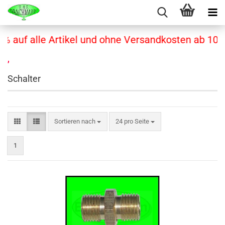
auf alle Artikel und ohne Versandkosten ab 10,00€
,
Schalter
Sortieren nach
pro Seite
Sortieren nach
24 pro Seite
1