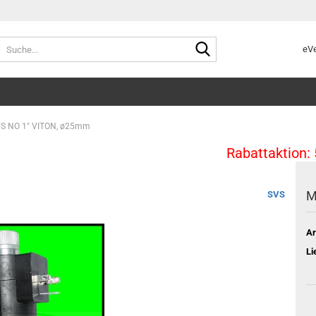
Suche...
eVe
S NO 1" VITON, ø25mm
Rabattaktion: 5%
M
SVS
Ar
Li