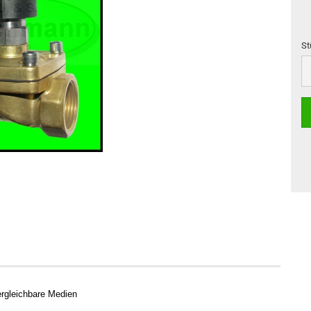
St
St
 vergleichbare Medien