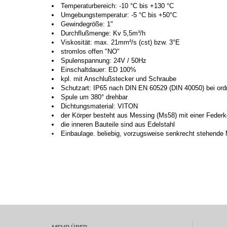
Temperaturbereich: -10 °C bis +130 °C
Umgebungstemperatur: -5 °C bis +50°C
Gewindegröße: 1"
Durchflußmenge: Kv 5,5m³/h
Viskosität: max. 21mm²/s (cst) bzw. 3°E
stromlos offen "NO"
Spulenspannung: 24V / 50Hz
Einschaltdauer: ED 100%
kpl. mit Anschlußstecker und Schraube
Schutzart: IP65 nach DIN EN 60529 (DIN 40050) bei or
Spule um 380° drehbar
Dichtungsmaterial: VITON
der Körper besteht aus Messing (Ms58) mit einer Federk
die inneren Bauteile sind aus Edelstahl
Einbaulage. beliebig, vorzugsweise senkrecht stehende