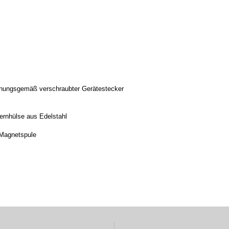
dnungsgemäß verschraubter Gerätestecker
ernhülse aus Edelstahl
 Magnetspule