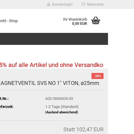
Kundenlogin
Merkzettel
Ihr Warenkorb
ntil - Shop
0,00 EUR
 auf alle Artikel und ohne Versandkosten ab 10,00€
-20%
AGNETVENTIL SVS NO 1" VITON, ø25mm
t.Nr.:
A02-0606004-03
eferzeit:
1-2 Tage (Standard)
(Ausland abweichend)
Statt 102,47 EUR