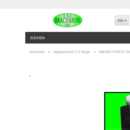
Alle
SUCHEN:
»
»
Startseite
Magnetventil 2/2 Wege
MAGNETVENTIL SV
,