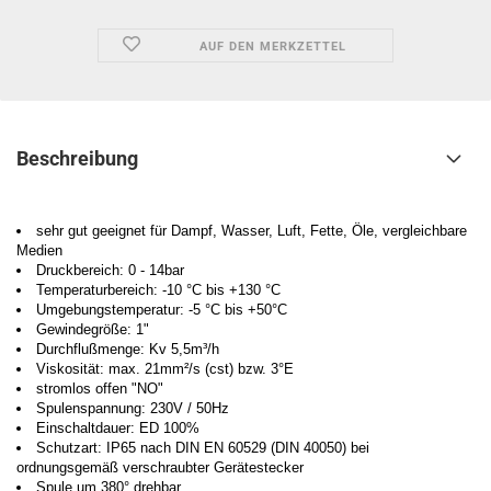
AUF DEN MERKZETTEL
Beschreibung
sehr gut geeignet für Dampf, Wasser, Luft, Fette, Öle, vergleichbare
Medien
Druckbereich: 0 - 14bar
Temperaturbereich: -10 °C bis +130 °C
Umgebungstemperatur: -5 °C bis +50°C
Gewindegröße: 1"
Durchflußmenge: Kv 5,5m³/h
Viskosität: max. 21mm²/s (cst) bzw. 3°E
stromlos offen "NO"
Spulenspannung: 230V / 50Hz
Einschaltdauer: ED 100%
Schutzart: IP65 nach DIN EN 60529 (DIN 40050) bei
ordnungsgemäß verschraubter Gerätestecker
Spule um 380° drehbar